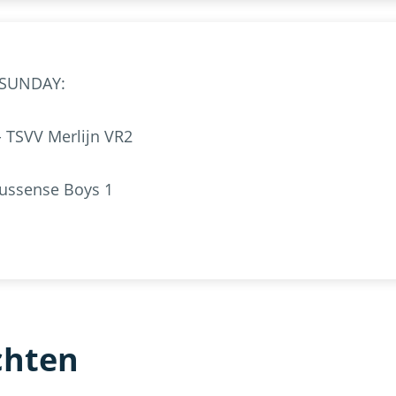
 SUNDAY:
- TSVV Merlijn VR2
Dussense Boys 1
chten